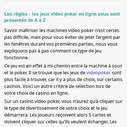
Les règles : les jeux video poker en ligne vous sont
présentés de A à Z
Savoir maîtriser les machines video poker n’est certes
pas difficile, mais pour vous éviter de jeter l’argent par
les fenêtres durant vos premières parties, nous vous
expliquons pas à pas comment ce type de jeu
fonctionne.
Ce jeu est en effet à mi-chemin entre la machine à sous
et le poker. Il se trouve que les jeux de
videopoker
sont
plus facile à trouver, car il y a plus de choix, sur certains
casinos. Voici un autre critère de sélection lors de
votre choix de casino en ligne.
Sur un casino video poker, vous n’aurez qu’à cliquer sur
le type de divertissement de votre choix et le jeu
démarrera. Les joueurs reçoivent alors 5 cartes et
doivent cliquer sur celles qu’ils veulent échanger. Les